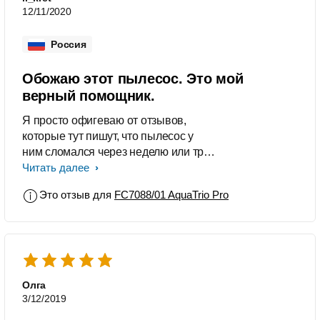
12/11/2020
Россия
Обожаю этот пылесос. Это мой
верный помощник.
Я просто офигеваю от отзывов,
которые тут пишут, что пылесос у
ним сломался через неделю или три
месяца. У меня вопрос возник: вы
Читать далее
его об стену долбили или прыгали на
Это отзыв для
FC7088/01 AquaTrio Pro
нём? Я своим пользуюсь уже пятый
год, роняла ручку много раз, даже
случайно несколько раз задевала
углы, когда тащила на себя и нифига
ничего не сломалось. Пока,
однажды, когда я лежала в
Олга
больнице, мой муж после гулянки на
3/12/2019
нетрезвую голову решил помыть им