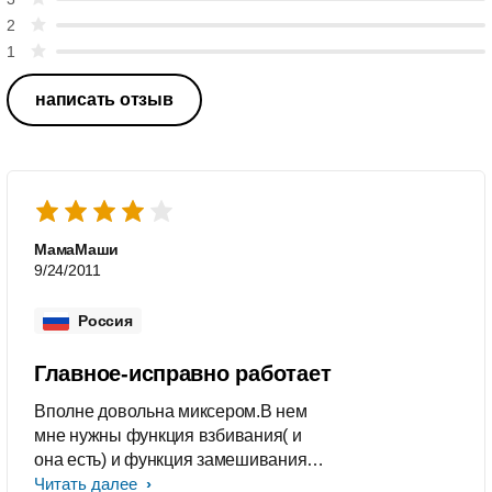
2
1
написать отзыв
МамаМаши
9/24/2011
Россия
Главное-исправно работает
Вполне довольна миксером.В нем
мне нужны функция взбивания( и
она есть) и функция замешивания
(она тоже есть). Мощности хватает и
Читать далее