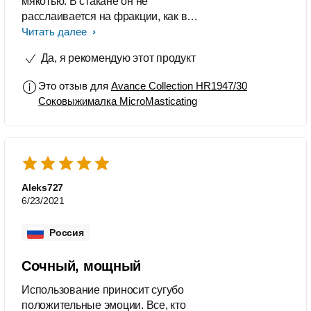
мякотью. В стакане он не
расслаивается на фракции, как в
центрифуге, а однородный, почти
Читать далее
как смузи. Тихая работа, и очень
Да, я рекомендую этот продукт
удобная мойка, не требуется много
деталей под струю воды, всё
Это отзыв для
Avance Collection HR1947/30
компактное, уверенное, красивое, и
Соковыжималка MicroMasticating
в целом миниатюрная но мощная
модель.
Aleks727
6/23/2021
Россия
Сочный, мощный
Использование приносит сугубо
положительные эмоции. Все, кто