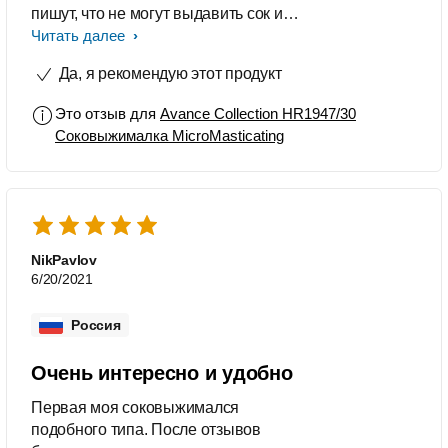
пишут, что не могут выдавить сок из
банана - очнитесь! Конечно! Нужно
Читать далее
обязательно разбавлять сочными
Да, я рекомендую этот продукт
фруктами и поставить фильтр на
побольше, чтобы мякоть была, ну
Это отзыв для
Avance Collection HR1947/30
это на любителя)) Пользовалась и
Соковыжималка MicroMasticating
цитрус прессом и центробежной
соковыжималкой - не моё. Эта
"малышка" стоит своих денег и
справляется со всеми задачами. Вся
семья полна витаминов и улыбок от
вкусного сочка)
NikPavlov
6/20/2021
Россия
Очень интересно и удобно
Первая моя соковыжимался
подобного типа. После отзывов