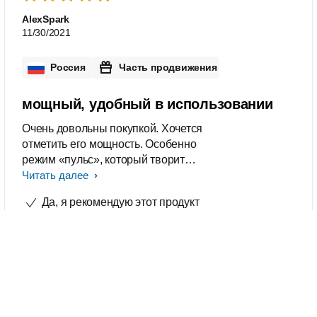
AlexSpark
11/30/2021
Россия
Часть продвижения
мощный, удобный в использовании
Очень довольны покупкой. Хочется
отметить его мощность. Особенно
режим «пульс», который творит
смузи за пару секунд, и это не
Читать далее
фигура речи. Обычно такими
Да, я рекомендую этот продукт
девайсами лень пользоваться,
потому что потом сложно мыть. Но
Это отзыв для
Серия 5000 HR3571/90 Блендер
тут дно с ножами снимается и стакан
споласкивается отдельно, ножи
отдельно. Что удобно, когда имеем
дело не с жидкими ингридиентами.
Можно и в посудомойку, если она
имеется. В летний период самое то