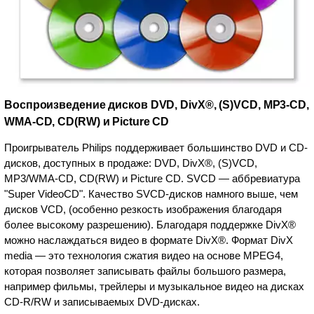
Воспроизведение дисков DVD, DivX®, (S)VCD, MP3-CD,
WMA-CD, CD(RW) и Picture CD
Проигрыватель Philips поддерживает большинство DVD и CD-
дисков, доступных в продаже: DVD, DivX®, (S)VCD,
MP3/WMA-CD, CD(RW) и Picture CD. SVCD — аббревиатура
"Super VideoCD". Качество SVCD-дисков намного выше, чем
дисков VCD, (особенно резкость изображения благодаря
более высокому разрешению). Благодаря поддержке DivX®
можно наслаждаться видео в формате DivX®. Формат DivX
media — это технология сжатия видео на основе MPEG4,
которая позволяет записывать файлы большого размера,
например фильмы, трейлеры и музыкальное видео на дисках
CD-R/RW и записываемых DVD-дисках.