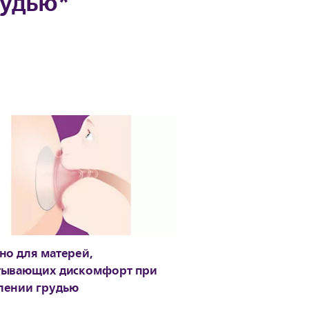
рудью*
но для матерей,
тывающих дискомфорт при
лении грудью