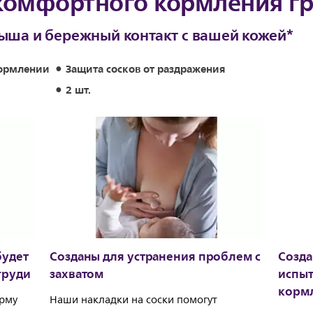
 комфортного кормления г
ыша и бережный контакт с вашей кожей*
кормлении
Защита сосков от раздражения
2 шт.
будет
Созданы для устранения проблем с
Созда
груди
захватом
испы
корм
орму
Наши накладки на соски помогут