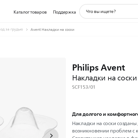
значок
Каталог товаров
Поддержка
поддержки
поиска
ход за грудью
Avent Накладки на соски
Philips Avent
Накладки на соски
SCF153/01
Для долгого и комфортног
Накладки на соски созданы
возникновении проблем с 