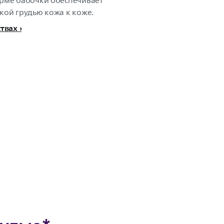
орме бабочки обеспечивает
кой грудью кожа к коже.
ствах