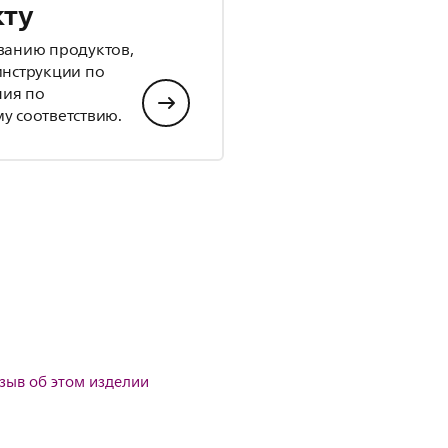
кту
ванию продуктов,
инструкции по
ния по
у соответствию.
тзыв об этом изделии