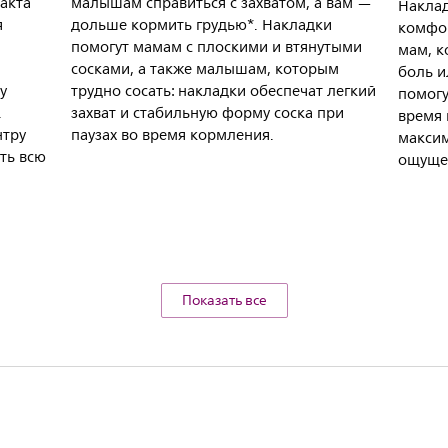
акта
малышам справиться с захватом, а вам —
Наклад
я
дольше кормить грудью*. Накладки
комфор
помогут мамам с плоскими и втянутыми
мам, к
сосками, а также малышам, которым
боль и
у
трудно сосать: накладки обеспечат легкий
помогу
.
захват и стабильную форму соска при
время 
нтру
паузах во время кормления.
макси
ть всю
ощуще
Показать все