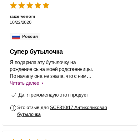
raizervenom
10/22/2020
Россия
Супер бутылочка
Я подарила эту бутылочку на
рождение сына моей родственницы.
По началу она не знала, что с ними
делать, так как кормила грудью,
Читать далее
вскоре у неё пропало молоко и мои
Да, я рекомендую этот продукт
бутылочки её пригодились. Она
была мне очень благодарна т.к я
Это отзыв для
SCF810/17 Антиколиковая
помогла этим решить её проблему.
бутылочка