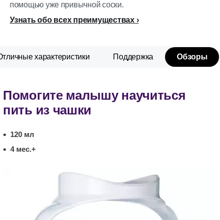
помощью уже привычной соски.
Узнать обо всех преимуществах
Отличные характеристики
Поддержка
Обзоры
Помогите малышу научиться
пить из чашки
120 мл
4 мес.+