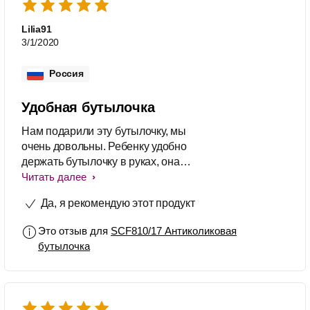
Lilia91
3/1/2020
Россия
Удобная бутылочка
Нам подарили эту бутылочку, мы
очень довольны. Ребенку удобно
держать бутылочку в руках, она
лёгкая. Соска очень приятная на
Читать далее
ощупь, также у нее есть ребра
Да, я рекомендую этот продукт
жёсткости, что предотвращает
слипание соски во время кормления.
Это отзыв для
SCF810/17 Антиколиковая
Бутылочку легко мыть, собирать и
бутылочка
разбирать. Есть шкала делений. Нам
все нравится.