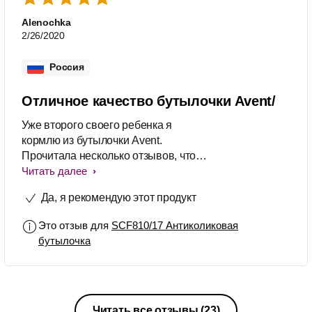
Alenochka
2/26/2020
Россия
Отличное качество бутылочки Avent/
Уже второго своего ребенка я
кормлю из бутылочки Avent.
Прочитала несколько отзывов, что
она подтекает. У меня ни 15 лет
Читать далее
назад, ни сейчас ничего и никогда не
Да, я рекомендую этот продукт
подтекало. Бутылочка очень
удобная, легкая, комфортная,
Это отзыв для
SCF810/17 Антиколиковая
красивая. Очень высокого качества.
бутылочка
Ребенку комфортно пить из нее, как
из маминой груди. Очень удобная
соска. Легко разбирается, легко
моется. Прекрасно подходит к
молокоотсосу.
Читать все отзывы
(23)