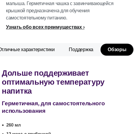
малыша. Герметичная чашка с завинчивающейся
крышкой предназначена для обучения
самостоятельному питанию.
Узнать обо всех преимуществах
Отличные характеристики
Поддержка
Обзоры
Дольше поддерживает
оптимальную температуру
напитка
Герметичная, для самостоятельного
использования
260 мл
12 мес+ c трубочкой