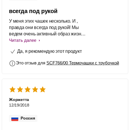
всегда под рукой
У меня этих чашек несколько. И ,
правда они всегда под рукой! Мы
ведем очень активный образ жизни,
и, просто не успеваем в каждое
Читать далее
кормление бывать дома. Тогда на
Да, я рекомендую этот продукт
выручку приходят термочашки
philips с трубочкой. Которая, кстати
Это отзыв для
SCF766/00 Термочашки с трубочкой
говоря, для нас стала еще и
отличным прорезывателем для
зубов. Приятная на ощупь, хорошо
держится в детских ладошках. И ,
главное несколько часов держит
тепло. Для нас эти термочашки
Жоржетта
стали незаменимыми помощниками
12/19/2018
в хозяйстве.
Россия