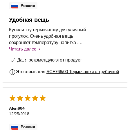
Россия
Удобная вещь
Купили эту термочашку для уличный
прогулок. Очень удобная вещь
сохраняет температуру напитка .
Плотно закрывается нет
Читать далее
вероятности пролить не нужно вечно
Да, я рекомендую этот продукт
искать крышку так как трубочка
убирается поворотом крышки и
Это отзыв для
SCF766/00 Термочашки с трубочкой
вуаля чашка закрыта. Очень
порадовала мягкая трубочка так как
малыш пьет иногда на ходу не
поранится это точно. Нам еще
пригодилась в путешествии не
заменимая вещь. Качественный
Alen604
продукт всем рекомендую.
12/25/2018
Россия