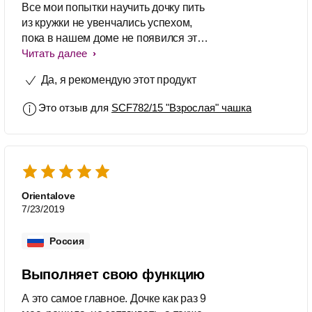
Все мои попытки научить дочку пить
из кружки не увенчались успехом,
пока в нашем доме не появился этот
поильник. Яркие цвета
Читать далее
непроливайки сразу привлекли
Да, я рекомендую этот продукт
внимание ребенка. Инструкция
предельно понятная, собирать
Это отзыв для
SCF782/15 "Взрослая" чашка
поильник тоже очень просто. Можно
мыть в посудомоечной машине и
греть жидкость в СВЧ(но без
крышки). Мы используем чашку для
воды, чая, компотов и молока.
Густые жидкости типа кефира или
Orientalove
киселя лучше не наливать,
7/23/2019
отверстия в клапане маленькие.
через них не потечёт. Первые
Россия
несколько дней удочки не
получалось пить без проливаний, об
Выполняет свою функцию
этом нас предупреждают в
инструкции, но спустя время мы
А это самое главное. Дочке как раз 9