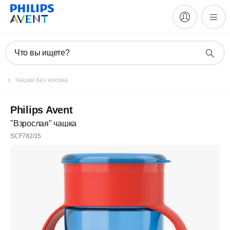
Что вы ищете?
Чашки без носика
Philips Avent
"Взрослая" чашка
SCF782/15