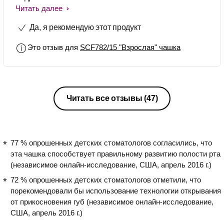
Естественно, на следующий день я
Читать далее
побежала в магазин, где купила эту
Да, я рекомендую этот продукт
волшебную кружку-непроливайку от
Avent, которую заприметила уже
Это отзыв для
SCF782/15 "Взрослая" чашка
давным давно. Очень красивая
кружка с яркими удобными ручками и
картинкой. Цвета имеются разные в
продаже. Сверху имеется защитная
крышка, для транспортировки этой
Читать все отзывы
(47)
кружки в сумке или в рюкзаке. Так же
имеется шкала, но мне она не нужна.
Если наклонить чашку и легонько
нажать на внутренний край крышки,
77 % опрошенных детских стоматологов согласились, что
вода польется. Сын сразу понял, что
эта чашка способствует правильному развитию полости рта
к чему и легко ей орудует. Чашка
(независимое онлайн-исследование, США, апрель 2016 г.)
легко разбирается и моется. Внутри
72 % опрошенных детских стоматологов отметили, что
прилагается подробная инструкция
порекомендовали бы использование технологии открывания
(как и у всей продукции Avent) и
от прикосновения губ (независимое онлайн-исследование,
понятная картинка по разбору
США, апрель 2016 г.)
чашки. Минусов никаких в этом