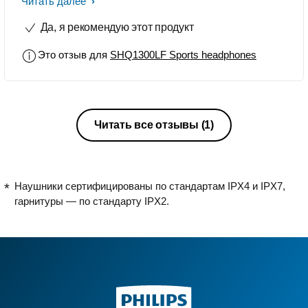
крутые! единственный минус. у меня
Читать далее
был недокомплект запасных ушек
Да, я рекомендую этот продукт
Это отзыв для
SHQ1300LF Sports headphones
Читать все отзывы
(1)
Наушники сертифицированы по стандартам IPX4 и IPX7,
гарнитуры — по стандарту IPX2.