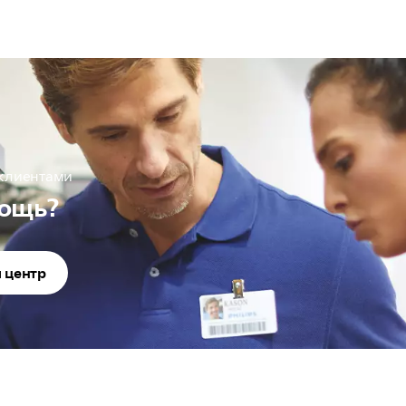
 клиентами
ощь?
 центр