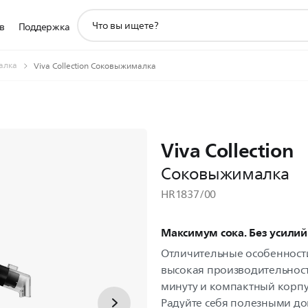
значок
в
Поддержка
поддержки
поиска
алка
Viva Collection Соковыжималка
Viva Collection
Соковыжималка
HR1837/00
Максимум сока. Без усилий
Отличительные особенност
высокая производительност
минуту и компактный корпу
Радуйте себя полезными д