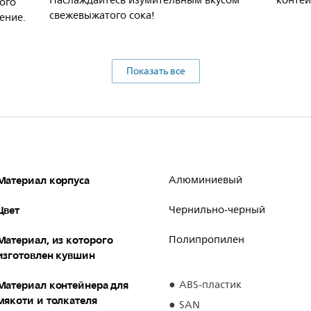
Наслаждайтесь изумительным вкусом
контей
ого
свежевыжатого сока!
ение.
Показать все
Материал корпуса
Алюминиевый
Цвет
Чернильно-черный
Материал, из которого
Полипропилен
изготовлен кувшин
Материал контейнера для
ABS-пластик
мякоти и толкателя
SAN