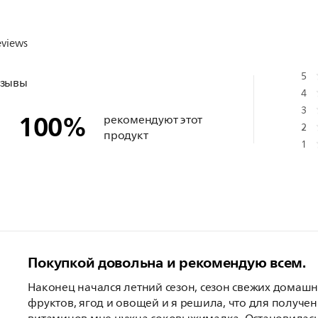
eviews
5
тзывы
4
3
100
%
рекомендуют этот
2
продукт
1
Покупкой довольна и рекомендую всем.
Наконец начался летний сезон, сезон свежих домаш
фруктов, ягод и овощей и я решила, что для получе