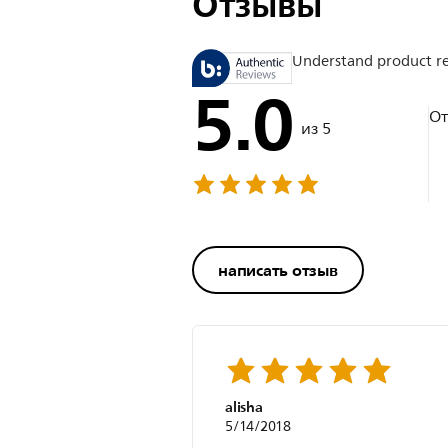
Отзывы
Understand product r
5.0
О
из 5
написать отзыв
alisha
5/14/2018