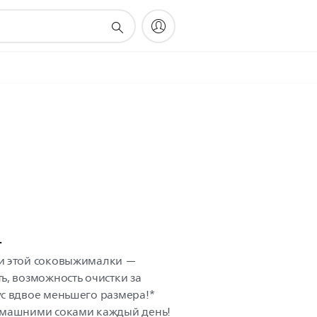
.
и этой соковыжималки —
ь, возможность очистки за
с вдвое меньшего размера!*
омашними соками каждый день!