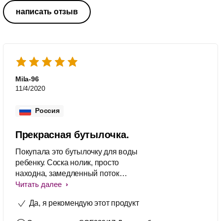
написать отзыв
Mila-96
11/4/2020
Россия
Прекрасная бутылочка.
Покупала это бутылочку для воды
ребенку. Соска нолик, просто
находна, замедленный поток
помогает комфортному питанию
Читать далее
ребенка. Ребенок не захлебываеться
Да, я рекомендую этот продукт
,против ок оливковый клапон
отлично справляеться со своей