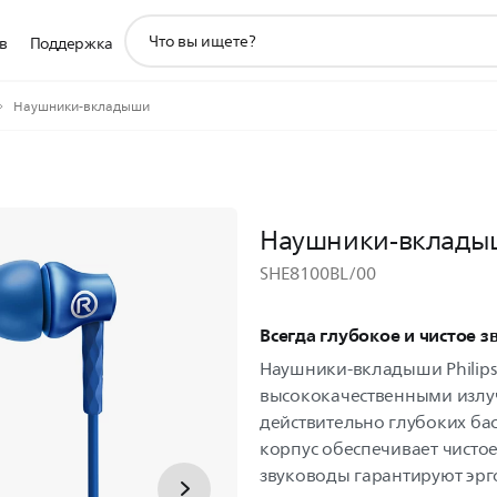
значок
в
Поддержка
поддержки
поиска
Наушники-вкладыши
Наушники-вклады
SHE8100BL/00
Всегда глубокое и чистое з
Наушники-вкладыши Philip
высококачественными излу
действительно глубоких б
корпус обеспечивает чистое
звуководы гарантируют эрг