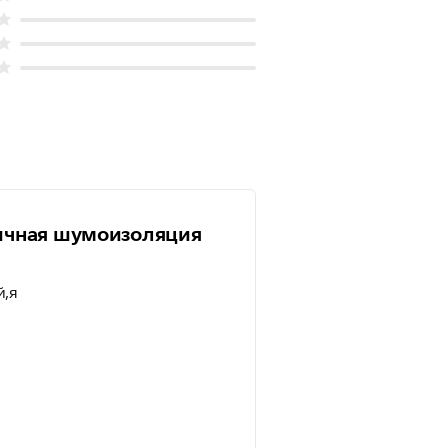
личная шумоизоляция
й,я