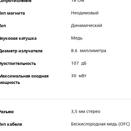
Сопротивление
16 Ом
Тип магнита
Неодимовый
Тип
Динамический
Звуковая катушка
Медь
Диаметр излучателя
8.6 миллиметра
Чувствительность
107 дБ
Максимальная входная
30 мВт
мощность
Разъем
3,5 мм стерео
Тип кабеля
Бескислородная медь (OFC)