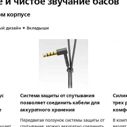
е и чистое звучание басов
ом корпусе
ый дизайн
Вкладыши
ус
Система защиты от спутывания
Силик
позволяет соединить кабели для
трех 
е
аккуратного хранения
комф
Передвигая ползунок системы защиты от
В ком
ащает
спутывания, можно аккуратно соединить
входят