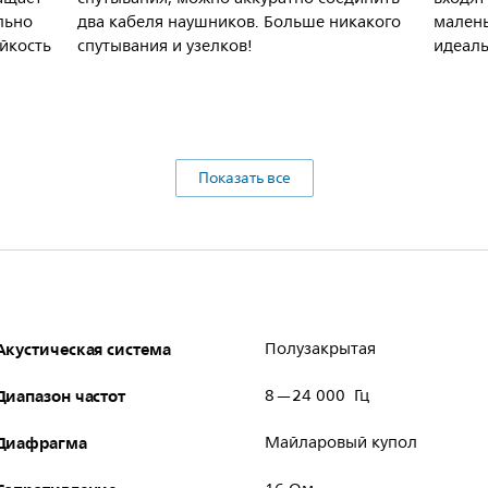
льно
два кабеля наушников. Больше никакого
малень
ойкость
спутывания и узелков!
идеаль
Показать все
Акустическая система
Полузакрытая
Диапазон частот
8—24 000 Гц
Диафрагма
Майларовый купол