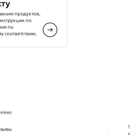
кту
ванию продуктов,
инструкции по
ния по
у соответствию.
eviews
5
тзывы
4