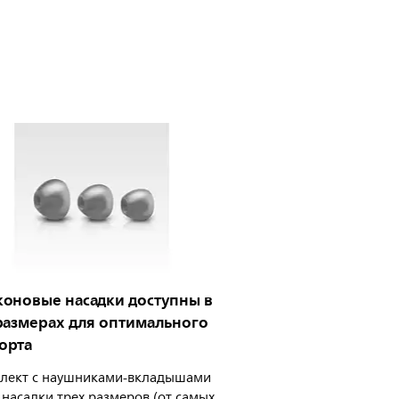
оновые насадки доступны в
размерах для оптимального
орта
плект с наушниками-вкладышами
 насадки трех размеров (от самых