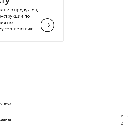
кту
ванию продуктов,
инструкции по
ния по
у соответствию.
eviews
5
тзывы
4