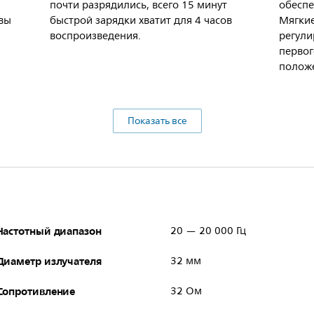
почти разрядились, всего 15 минут
обеспе
вы
быстрой зарядки хватит для 4 часов
Мягки
воспроизведения.
регули
первог
полож
Показать все
Частотный диапазон
20 — 20 000 Гц
Диаметр излучателя
32 мм
Сопротивление
32 Ом