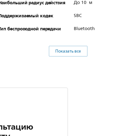
Наибольший радиус действия
До 10 м
Поддерживаемый кодек
SBC
Тип беспроводной передачи
Bluetooth
Показать все
льтацию