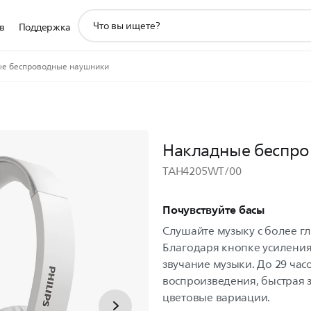
значок
в
Поддержка
поддержки
поиска
е беспроводные наушники
Накладные беспр
TAH4205WT/00
Почувствуйте басы
Слушайте музыку с более г
Благодаря кнопке усиления
звучание музыки. До 29 час
воспроизведения, быстрая 
цветовые вариации.